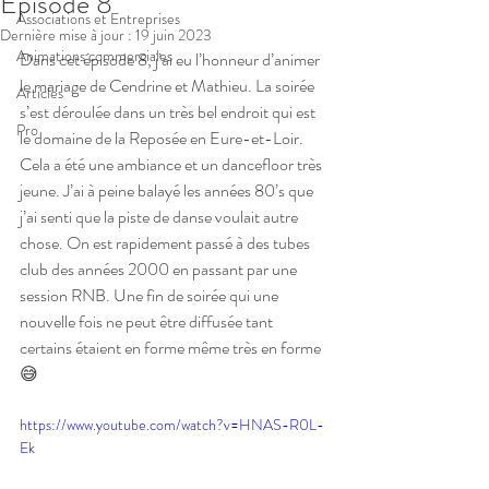
Episode 8
Associations et Entreprises
Dernière mise à jour :
19 juin 2023
Animations commerciales
Dans cet épisode 8, j’ai eu l’honneur d’animer 
le mariage de Cendrine et Mathieu. La soirée 
Articles
s’est déroulée dans un très bel endroit qui est 
Pro
le domaine de la Reposée en Eure-et-Loir. 
Cela a été une ambiance et un dancefloor très 
jeune. J’ai à peine balayé les années 80’s que 
j’ai senti que la piste de danse voulait autre 
chose. On est rapidement passé à des tubes 
club des années 2000 en passant par une 
session RNB. Une fin de soirée qui une 
nouvelle fois ne peut être diffusée tant 
certains étaient en forme même très en forme 
😅
https://www.youtube.com/watch?v=HNAS-R0L-
Ek