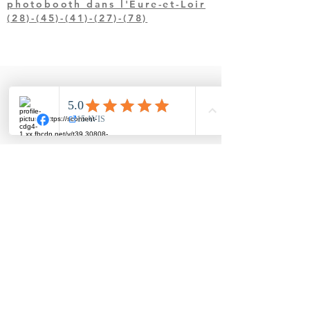
photobooth dans l'Eure-et-Loir
(28)-(45)-(41)-(27)-(78)