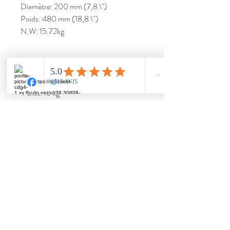
Diamètre: 200 mm (7,8 \")
Poids: 480 mm (18,8 \")
N.W: 15.72kg
Forfait
1in1 Taille du carton: 44 * 41 * 54cm  
 Poids: 16 kg
2in1 Taille du boîtier: 90 * 44 * 69cm  
 Poids: 65 kg
Certificat d'approbation
Conforme CE
Rosh conforme
Articles inclus
Manuel de l'Utilisateur