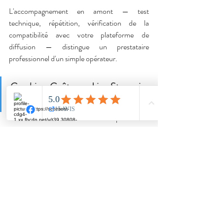
L'accompagnement en amont — test 
technique, répétition, vérification de la 
compatibilité avec votre plateforme de 
diffusion — distingue un prestataire 
professionnel d'un simple opérateur.
Combien Coûte un Live Streaming 
Professionnel ?
Les tarifs varient selon la complexité du 
dispositif et la durée de l'événement. Pour une 
diffusion mono-caméra sur une demi-
journée, avec régie basique et diffusion sur une 
plateforme grand public, comptez entre 800 
et 1 500 euros. Pour un dispositif multi-
caméras avec régie de production complète, 
integration de supports visuels, son 
professionnel et diffusion sur plateforme 