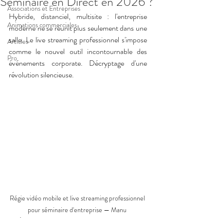
Séminaire en Direct en 2026 ?
Associations et Entreprises
Hybride, distanciel, multisite : l'entreprise 
Animations commerciales
moderne ne se réunit plus seulement dans une 
salle. Le live streaming professionnel s'impose 
Articles
comme le nouvel outil incontournable des 
Pro
événements corporate. Décryptage d'une 
révolution silencieuse.
Régie vidéo mobile et live streaming professionnel 
pour séminaire d'entreprise — Manu 