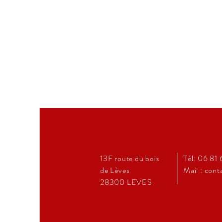
13F route du bois
Tél: 06 81 
de Lèves
Mail :
cont
28300 LEVES