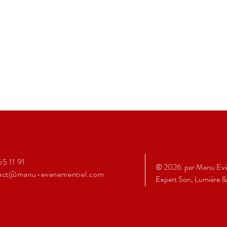
65 11 91
© 2026 par Manu
Ev
act@manu-evenementiel.com
Expert Son, Lumière &