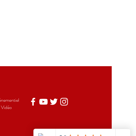
énementiel
 Vidéo